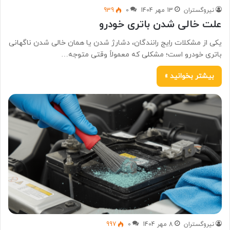
نیروگستران
13 مهر 1404
0
939
علت خالی شدن باتری خودرو
یکی از مشکلات رایج رانندگان، دشارژ شدن یا همان خالی شدن ناگهانی
باتری خودرو است؛ مشکلی که معمولاً وقتی متوجه…
بیشتر بخوانید »
نیروگستران
8 مهر 1404
0
997