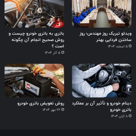
ویدئو تبریک روز مهندس؛ روز
باتری به باتری خودرو چیست و
ساختن فردایی بهتر
روش صحیح انجام آن چگونه
است ؟
5 اسفند 1404
5 آذر 1404
دینام خودرو و تأثیر آن بر عملکرد
روش تعویض باتری خودرو
باتری خودرو
22 مهر 1404
8 آبان 1404