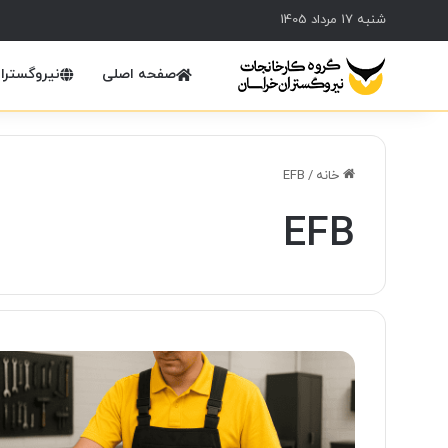
شنبه 17 مرداد 1405
صفحه اصلی
نیروگسترا
خانه
/
EFB
EFB