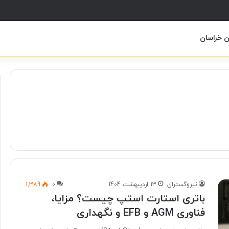
ن خراسان
نیروگستران
13 اردیبهشت 1404
0
1,389
باتری استارت استپ چیست؟ مزایا،
فناوری AGM و EFB و نگهداری