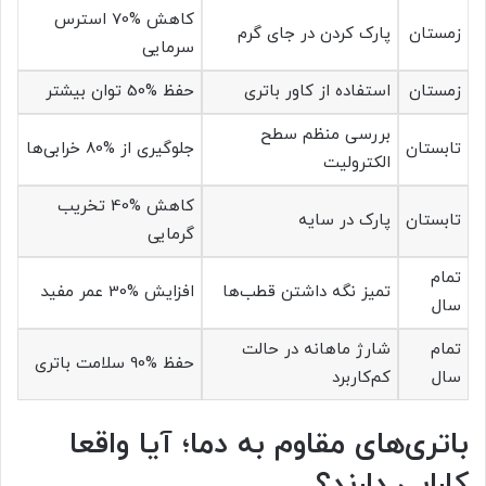
کاهش %70 استرس
زمستان
پارک کردن در جای گرم
سرمایی
زمستان
استفاده از کاور باتری
حفظ %50 توان بیشتر
بررسی منظم سطح
تابستان
جلوگیری از %80 خرابی‌ها
الکترولیت
کاهش %40 تخریب
تابستان
پارک در سایه
گرمایی
تمام
تمیز نگه داشتن قطب‌ها
افزایش %30 عمر مفید
سال
تمام
شارژ ماهانه در حالت
حفظ %90 سلامت باتری
سال
کم‌کاربرد
باتری‌های مقاوم به دما؛ آیا واقعا
کارایی دارند؟