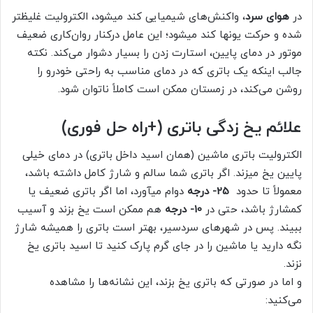
در
هوای سرد
، واکنش‌های شیمیایی کند میشود، الکترولیت غلیظتر
شده و حرکت یونها کند میشود؛ این عامل درکنار روان‌کاری ضعیف
موتور در دمای پایین، استارت زدن را بسیار دشوار می‌کند. نکته
جالب اینکه یک باتری که در دمای مناسب به راحتی خودرو را
روشن می‌کند، در زمستان ممکن است کاملاً ناتوان شود.
علائم یخ زدگی باتری (+راه حل فوری)
الکترولیت باتری ماشین (همان اسید داخل باتری) در دمای خیلی
پایین یخ میزند. اگر باتری شما سالم و شارژ کامل داشته باشد،
معمولاً تا حدود
25- درجه
دوام میآورد، اما اگر باتری ضعیف یا
کمشارژ باشد، حتی در
10- درجه
هم ممکن است یخ بزند و آسیب
ببیند. پس در شهرهای سردسیر، بهتر است باتری را همیشه شارژ
نگه دارید یا ماشین را در جای گرم پارک کنید تا اسید باتری یخ
نزند.
و اما در صورتی که باتری یخ بزند، این نشانه‌ها را مشاهده
می‌کنید: