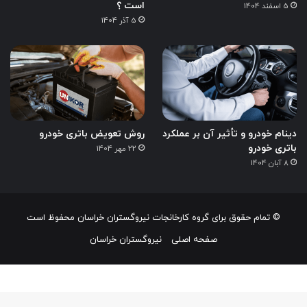
است ؟
5 اسفند 1404
5 آذر 1404
دینام خودرو و تأثیر آن بر عملکرد
روش تعویض باتری خودرو
باتری خودرو
22 مهر 1404
8 آبان 1404
© تمام حقوق برای گروه کارخانجات نیروگستران خراسان محفوظ است
صفحه اصلی
نیروگستران خراسان