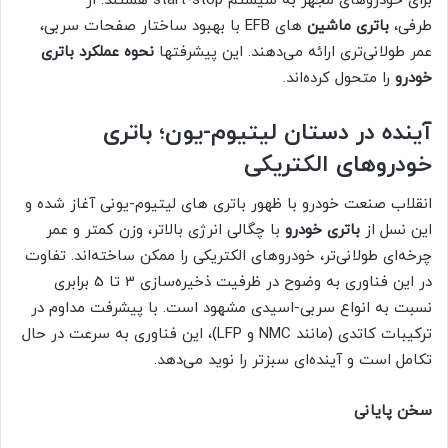
برای خودروهای مجهز به سیستم start-stop هستند. از
طرفی،
باتری ماشین
های EFB با بهبود ساختار صفحات سربی،
عمر طولانی‌تری ارائه می‌دهند. این پیشرفتها
نحوه عملکرد باتری
خودرو
را متحول کرده‌اند.
آینده در دستان لیتیوم-یون؛ باتری
خودروهای الکتریکی
انقلاب صنعت خودرو با ظهور باتری های لیتیوم-یونی آغاز شده و
این نسل از
باتری خودرو
با چگالی انرژی بالاتر، وزن کمتر و عمر
چرخه‌ای طولانی‌تر، خودروهای الکتریکی را ممکن ساخته‌اند. تفاوت
در این فناوری به وضوح در ظرفیت ذخیره‌سازی 3 تا 5 برابری
نسبت به انواع سربی-اسیدی مشهود است. با پیشرفت مداوم در
ترکیبات کاتدی (مانند NMC و LFP)، این فناوری به سرعت در حال
تکامل است و آینده‌ای سبزتر را نوید می‌دهد.
سخن پایانی