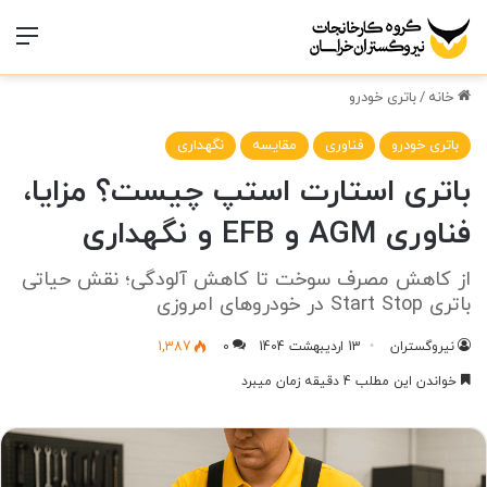
منو
خانه
/
باتری خودرو
باتری خودرو
فناوری
مقایسه
نگهداری
باتری استارت استپ چیست؟ مزایا،
فناوری AGM و EFB و نگهداری
از کاهش مصرف سوخت تا کاهش آلودگی؛ نقش حیاتی
باتری Start Stop در خودروهای امروزی
نیروگستران
13 اردیبهشت 1404
0
1,387
خواندن این مطلب 4 دقیقه زمان میبرد