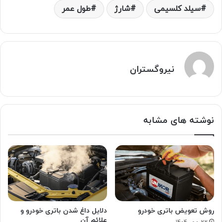
سیلد کلسیمی
شارژ
طول عمر
نیروگستران
نوشته های مشابه
روش تعویض باتری خودرو
دلایل داغ شدن باتری خودرو و
علائم آن