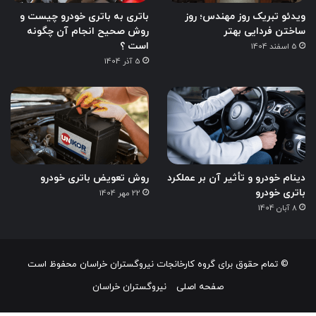
ویدئو تبریک روز مهندس؛ روز
باتری به باتری خودرو چیست و
ساختن فردایی بهتر
روش صحیح انجام آن چگونه
است ؟
5 اسفند 1404
5 آذر 1404
دینام خودرو و تأثیر آن بر عملکرد
روش تعویض باتری خودرو
باتری خودرو
22 مهر 1404
8 آبان 1404
© تمام حقوق برای گروه کارخانجات نیروگستران خراسان محفوظ است
صفحه اصلی
نیروگستران خراسان